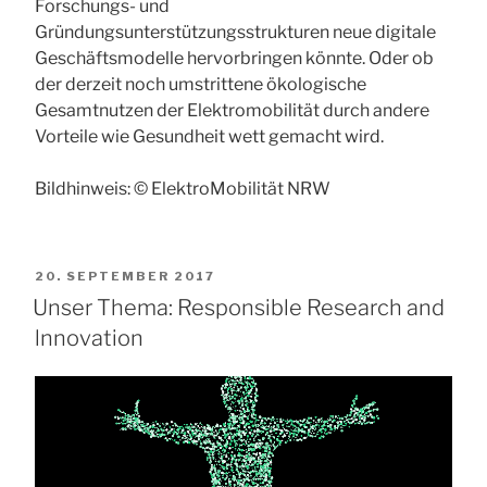
Forschungs- und
Gründungsunterstützungsstrukturen neue digitale
Geschäftsmodelle hervorbringen könnte. Oder ob
der derzeit noch umstrittene ökologische
Gesamtnutzen der Elektromobilität durch andere
Vorteile wie Gesundheit wett gemacht wird.
Bildhinweis: © ElektroMobilität NRW
VERÖFFENTLICHT
20. SEPTEMBER 2017
AM
Unser Thema: Responsible Research and
lnnovation