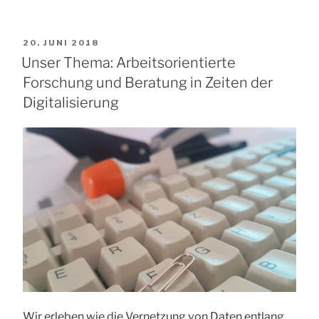
VERÖFFENTLICHT
20. JUNI 2018
AM
Unser Thema: Arbeitsorientierte
Forschung und Beratung in Zeiten der
Digitalisierung
Wir erleben wie die Vernetzung von Daten entlang