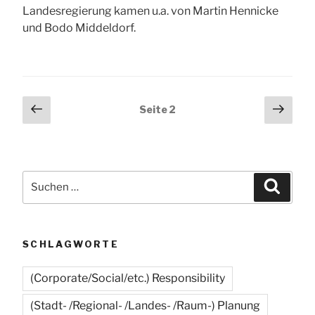
Landesregierung kamen u.a. von Martin Hennicke
und Bodo Middeldorf.
Seitennummerierung
Vorherige
Näch
Seite
2
Seite
Seit
der
Beiträge
Suchen
Suche
nach:
SCHLAGWORTE
(Corporate/Social/etc.) Responsibility
(Stadt- /Regional- /Landes- /Raum-) Planung