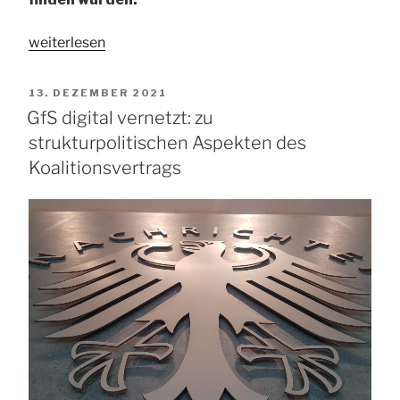
„GfS
weiterlesen
digital
vernetzt:
VERÖFFENTLICHT
13. DEZEMBER 2021
zum
AM
GfS digital vernetzt: zu
Thema
strukturpolitischen Aspekten des
„Sonderplanungszonen““
Koalitionsvertrags