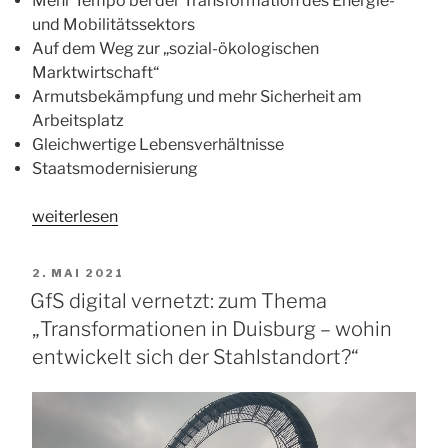
Mehr Tempo bei der Transformation des Energie-
und Mobilitätssektors
Auf dem Weg zur „sozial-ökologischen
Marktwirtschaft“
Armutsbekämpfung und mehr Sicherheit am
Arbeitsplatz
Gleichwertige Lebensverhältnisse
Staatsmodernisierung
„GfS
weiterlesen
digital
vernetzt:
VERÖFFENTLICHT
2. MAI 2021
zu
AM
GfS digital vernetzt: zum Thema
strukturpolitischen
„Transformationen in Duisburg – wohin
Aspekten
entwickelt sich der Stahlstandort?“
des
Koalitionsvertrags“