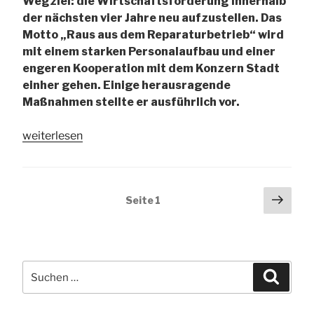
Wegziel: die Wirtschaftsförderung innerhalb
der nächsten vier Jahre neu aufzustellen. Das
Motto „Raus aus dem Reparaturbetrieb“ wird
mit einem starken Personalaufbau und einer
engeren Kooperation mit dem Konzern Stadt
einher gehen. Einige herausragende
Maßnahmen stellte er ausführlich vor.
„GfS
weiterlesen
digital
vernetzt:
zum
Seitennummerierung
Näch
Seite
1
Thema
Seit
der
„Transformationen
Beiträge
in
Duisburg
Suchen
–
Suche
nach:
wohin
entwickelt