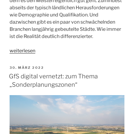
dem es den Meisten eigentlich gut geht. Zumindest
abseits der typisch ländlichen Herausforderungen
wie Demographie und Qualifikation. Und
dazwischen gibt es ein paar von schwächelnden
Branchen langjährig gebeutelte Städte. Wie immer
ist die Realität deutlich differenzierter.
„GfS
weiterlesen
digital
vernetzt
VERÖFFENTLICHT
30. MÄRZ 2022
mit
AM
GfS digital vernetzt: zum Thema
der
„Sonderplanungszonen“
Region
Niederrhein:
Strukturpolitische
Herausforderungen,
Strategien
und
Projekte“