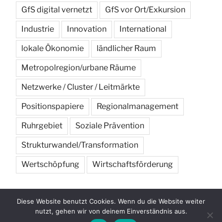
GfS digital vernetzt
GfS vor Ort/Exkursion
Industrie
Innovation
International
lokale Ökonomie
ländlicher Raum
Metropolregion/urbane Räume
Netzwerke / Cluster / Leitmärkte
Positionspapiere
Regionalmanagement
Ruhrgebiet
Soziale Prävention
Strukturwandel/Transformation
Wertschöpfung
Wirtschaftsförderung
Diese Website benutzt Cookies. Wenn du die Website weiter
nutzt, gehen wir von deinem Einverständnis aus.