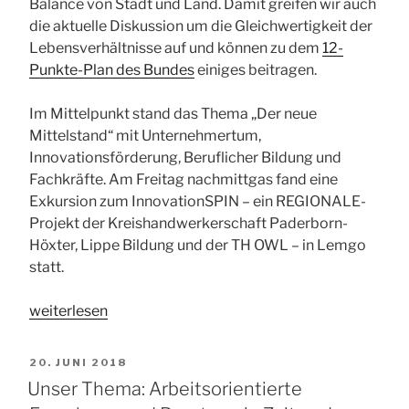
Balance von Stadt und Land. Damit greifen wir auch
die aktuelle Diskussion um die Gleichwertigkeit der
Lebensverhältnisse auf und können zu dem
12-
Punkte-Plan des Bundes
einiges beitragen.
Im Mittelpunkt stand das Thema „Der neue
Mittelstand“ mit Unternehmertum,
Innovationsförderung, Beruflicher Bildung und
Fachkräfte. Am Freitag nachmittgas fand eine
Exkursion zum InnovationSPIN – ein REGIONALE-
Projekt der Kreishandwerkerschaft Paderborn-
Höxter, Lippe Bildung und der TH OWL – in Lemgo
statt.
„GfS-
weiterlesen
Frühjahrstreffen
am
VERÖFFENTLICHT
20. JUNI 2018
17./18.
AM
Unser Thema: Arbeitsorientierte
Januar