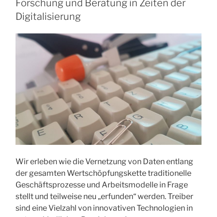
Forschung und Beratung in Zeiten der
2020
Digitalisierung
in
OWL:
Was
gibt
es
Neues?
Innovationsstrategien
für
Stadt
und
Land“
Wir erleben wie die Vernetzung von Daten entlang
der gesamten Wertschöpfungskette traditionelle
Geschäftsprozesse und Arbeitsmodelle in Frage
stellt und teilweise neu „erfunden“ werden. Treiber
sind eine Vielzahl von innovativen Technologien in