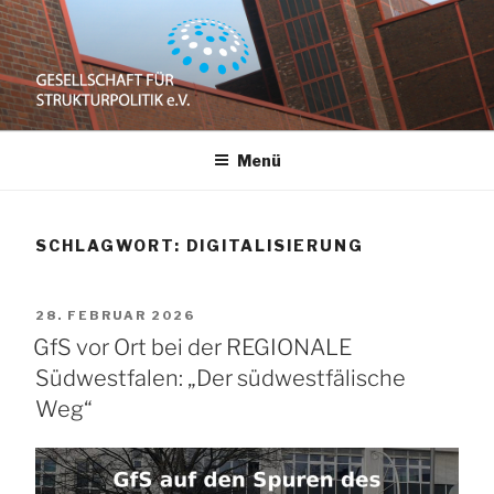
Zum
Inhalt
springen
GESELLSCHAFT
e.V.
Menü
FÜR
STRUKTURPOLITIK
SCHLAGWORT:
DIGITALISIERUNG
VERÖFFENTLICHT
28. FEBRUAR 2026
AM
GfS vor Ort bei der REGIONALE
Südwestfalen: „Der südwestfälische
Weg“