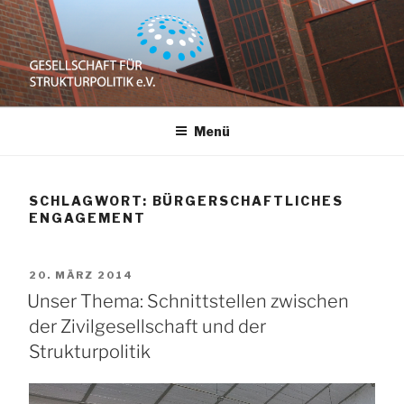
Zum
Inhalt
springen
GESELLSCHAFT
e.V.
Menü
FÜR
STRUKTURPOLITIK
SCHLAGWORT:
BÜRGERSCHAFTLICHES
ENGAGEMENT
VERÖFFENTLICHT
20. MÄRZ 2014
AM
Unser Thema: Schnittstellen zwischen
der Zivilgesellschaft und der
Strukturpolitik