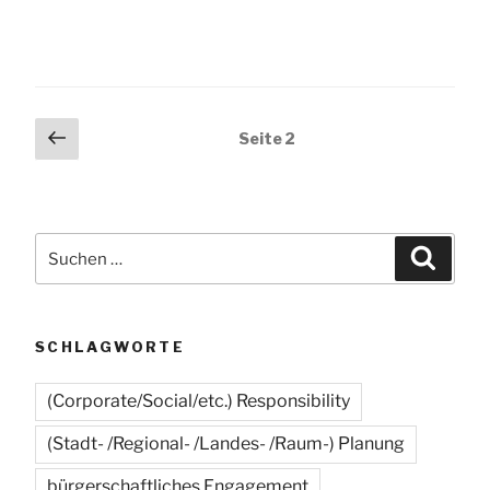
Seitennummerierung
Vorherige
Seite
2
Seite
der
Beiträge
Suchen
Suche
nach:
SCHLAGWORTE
(Corporate/Social/etc.) Responsibility
(Stadt- /Regional- /Landes- /Raum-) Planung
bürgerschaftliches Engagement