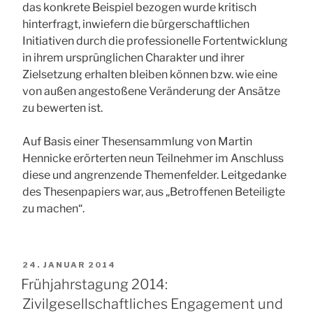
das konkrete Beispiel bezogen wurde kritisch
hinterfragt, inwiefern die bürgerschaftlichen
Initiativen durch die professionelle Fortentwicklung
in ihrem ursprünglichen Charakter und ihrer
Zielsetzung erhalten bleiben können bzw. wie eine
von außen angestoßene Veränderung der Ansätze
zu bewerten ist.
Auf Basis einer Thesensammlung von Martin
Hennicke erörterten neun Teilnehmer im Anschluss
diese und angrenzende Themenfelder. Leitgedanke
des Thesenpapiers war, aus „Betroffenen Beteiligte
zu machen“.
VERÖFFENTLICHT
24. JANUAR 2014
AM
Frühjahrstagung 2014:
Zivilgesellschaftliches Engagement und