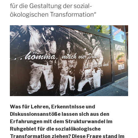
für die Gestaltung der sozial-
für
die
ökologischen Transformation“
regionale
Transformation;
Erfahrungen
und
Perspektiven“
Was für Lehren, Erkenntnisse und
Diskussionsanstöße lassen sich aus den
Erfahrungen mit dem Strukturwandel im
Ruhgebiet für die sozialökologische
Transformation ziehen? Diese Frage stand im