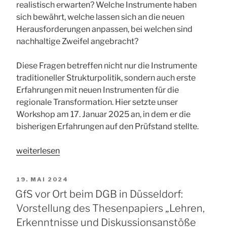
realistisch erwarten? Welche Instrumente haben
sich bewährt, welche lassen sich an die neuen
Herausforderungen anpassen, bei welchen sind
nachhaltige Zweifel angebracht?
Diese Fragen betreffen nicht nur die Instrumente
traditioneller Strukturpolitik, sondern auch erste
Erfahrungen mit neuen Instrumenten für die
regionale Transformation. Hier setzte unser
Workshop am 17. Januar 2025 an, in dem er die
bisherigen Erfahrungen auf den Prüfstand stellte.
„GfS-
weiterlesen
Jahrestagung
2025
VERÖFFENTLICHT
19. MAI 2024
in
AM
GfS vor Ort beim DGB in Düsseldorf:
Neuss:
Vorstellung des Thesenpapiers „Lehren,
Neue
Erkenntnisse und Diskussionsanstöße
Strategien