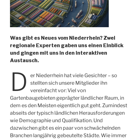
Gestaltung
der
sozial-
ökologischen
Transformation““
Was gibt es Neues vom Niederrhein? Zwei
regionale Experten gaben uns einen Einblick
und gingen mit uns in den interaktiven
Austausch.
D
er Niederrhein hat viele Gesichter – so
stellten sich unsere Mitglieder ihn
vereinfacht vor: Viel von
Gartenbaugebieten geprägter ländlicher Raum, in
dem es den Meisten eigentlich gut geht. Zumindest
abseits der typisch ländlichen Herausforderungen
wie Demographie und Qualifikation. Und
dazwischen gibt es ein paar von schwächelnden
Branchen langjährig gebeutelte Städte. Wie immer