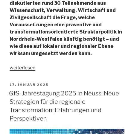
diskutierten rund 30 Teilnehmende aus
Wissenschaft, Verwaltung, Wirtschaft und
Zivilgesellschaft die Frage, welche
Voraussetzungen eine präventive und
transformationsorientierte Strukturpolitik in
Nordrhein-Westfalen künftig benötigt – und
wie diese auf lokaler und regionaler Ebene
wirksam umgesetzt werden kann.
„GfS-
weiterlesen
Jahrestagung
2026
VERÖFFENTLICHT
17. JANUAR 2025
in
AM
GfS-Jahrestagung 2025 in Neuss: Neue
Bochum:
Strategien für die regionale
„Strukturpolitik
Transformation; Erfahrungen und
und
Perspektiven
zukünftige
Transformationskapazitäten
vor