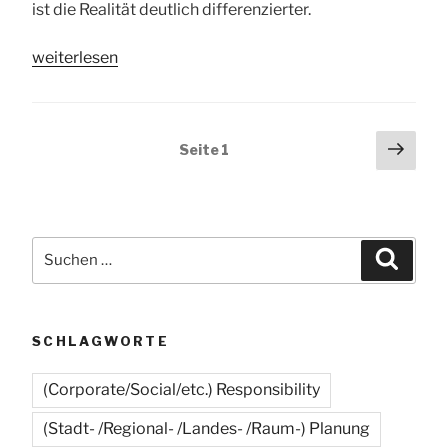
ist die Realität deutlich differenzierter.
„GfS
weiterlesen
digital
vernetzt
mit
Seitennummerierung
Näch
Seite
1
der
Seit
der
Region
Beiträge
Niederrhein:
Strukturpolitische
Suchen
Herausforderungen,
Suche
nach:
Strategien
und
Projekte“
SCHLAGWORTE
(Corporate/Social/etc.) Responsibility
(Stadt- /Regional- /Landes- /Raum-) Planung