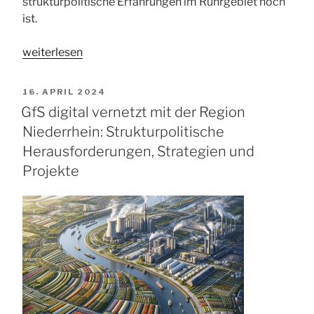
strukturpolitische Erfahrungen im Ruhrgebiet noch
ist.
„GfS
weiterlesen
vor
Ort
VERÖFFENTLICHT
16. APRIL 2024
beim
AM
GfS digital vernetzt mit der Region
DGB
Niederrhein: Strukturpolitische
in
Herausforderungen, Strategien und
Düsseldorf:
Projekte
Vorstellung
des
Thesenpapiers
„Lehren,
Erkenntnisse
und
Diskussionsanstöße
für
die