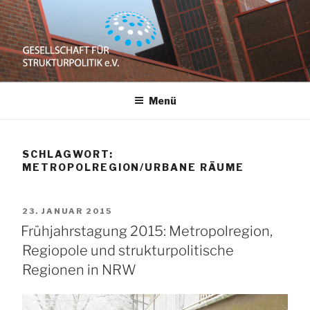
Zum
Inhalt
springen
GESELLSCHAFT
e.V.
Menü
FÜR
STRUKTURPOLITIK
SCHLAGWORT:
METROPOLREGION/URBANE RÄUME
VERÖFFENTLICHT
23. JANUAR 2015
AM
Frühjahrstagung 2015: Metropolregion,
Regiopole und strukturpolitische
Regionen in NRW