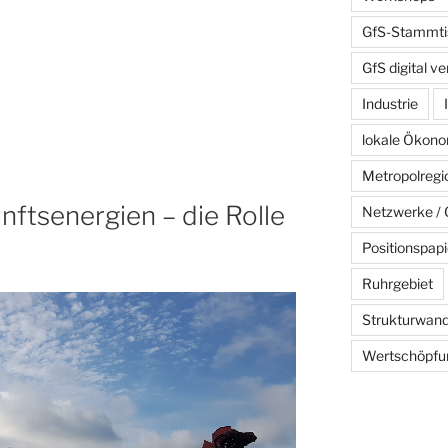
GfS-Stammti
GfS digital ve
Industrie
lokale Ökono
Metropolreg
ftsenergien – die Rolle
Netzwerke / C
Positionspapi
Ruhrgebiet
Strukturwand
Wertschöpfu