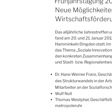
Frühjahrstagung 201
Neue Möglichkeiten
Wirtschaftsförder
Das alljährliche Jahrestreffen
fand am 20. und 21. Januar 201
Hamminkeln Dingden statt. Im 
das Thema „Soziale Innovation“
den konkreten Zusammenhang 
und Stadt- bzw. Regionalentwic
Dr.
Hans-Werner Franz
, Geschä
des Strukturwandels in der Arbe
Mitarbeiter an der Sozialfors
Wulf Noll
Thomas Westphal, Geschäftsfü
metropoleruhr