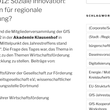
2: Soziale Innovation:
 für regionale
SCHLAGWOR
ung?
(Corporate/So
 und die Mitgliederversammlung der GfS
(Stadt- /Regi
2 in der
Akademie Klausenhof
in
Mittelpunkt des Jahrestreffens stand
bürgerschaft
. Die Frage des Tages war, das Thema in
Daseinsvorso
zu den Themen Wirtschaftsförderung
klung zu stellen. Beiträge von:
Digitalisierun
Energie / Mobi
ftsführer der Gesellschaft zur Förderung
Kreislaufwirt
itsgesellschaft e.V.; wissenschaftlicher
chungsstelle Dortmund
EU-Strukturf
GfS-Jahrest
hrer Wirtschaftsförderung
GfS-Kooperat
Workshops