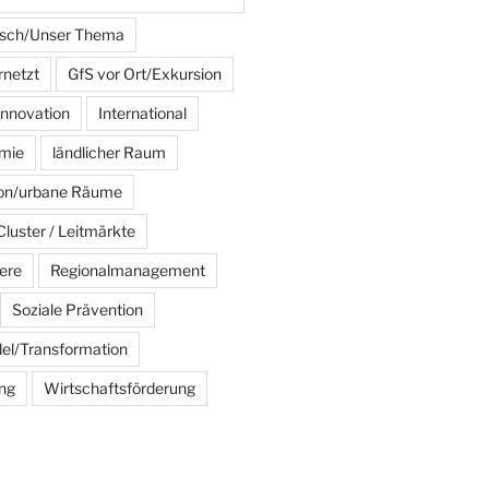
sch/Unser Thema
rnetzt
GfS vor Ort/Exkursion
Innovation
International
mie
ländlicher Raum
ion/urbane Räume
luster / Leitmärkte
ere
Regionalmanagement
Soziale Prävention
el/Transformation
ng
Wirtschaftsförderung