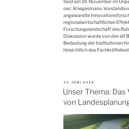
fand am 19. November im Unperfe
oec. Kriegesmann, Vorstandsvor
angewandte Innovationsforschun
regionalwirtschaftlichen Effek
Forschungslandschaft des Ruhr
Diskussion wurde von den elf 
Bedeutung der Institutionen 
hinsichtlich des Fachkräftebeda
VERÖFFENTLICHT
23. JUNI 2014
AM
Unser Thema: Das V
von Landesplanung 