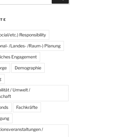
TE
cial/etc.) Responsibility
onal- /Landes- /Raum-) Planung
liches Engagement
rge
Demographie
g
lität / Umwelt /
schaft
onds
Fachkräfte
agung
ionsveranstaltungen /