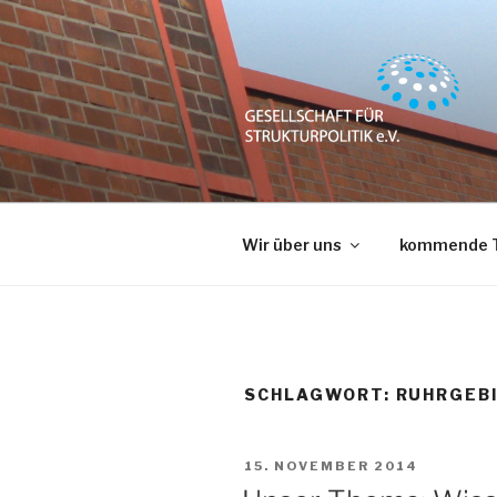
Zum
Inhalt
springen
GESELLSC
e.V.
Wir über uns
kommende 
SCHLAGWORT:
RUHRGEB
VERÖFFENTLICHT
15. NOVEMBER 2014
AM