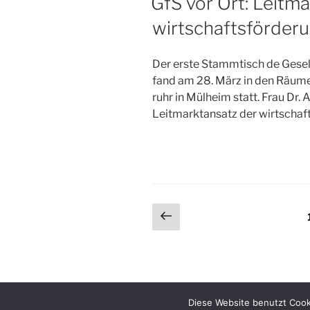
GfS vor Ort: Leitm
wirtschaftsförder
Der erste Stammtisch de Gesell
fand am 28. März in den Räum
ruhr in Mülheim statt. Frau Dr.
Leitmarktansatz der wirtschaf
Seitennummerieru
Vorherige
Seite
der
Beiträge
Diese Website benutzt Cook