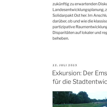
zukünftig zu erwartenden Disk
Landesentwicklungsplanung, 
Solidarpakt Ost her. Im Ansch
darüber, ob und wie die klas
partizipative Raumentwicklung
Disparitäten auf lokaler und r
beheben.
VERÖFFENTLICHT
12. JULI 2013
AM
Exkursion: Der Em
für die Stadtentwi