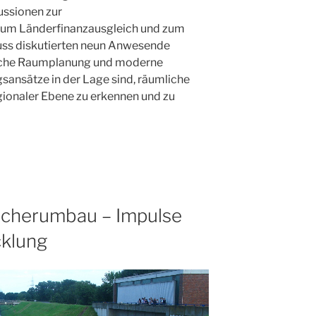
ussionen zur
zum Länderfinanzausgleich und zum
luss diskutierten neun Anwesende
sische Raumplanung und moderne
sansätze in der Lage sind, räumliche
egionaler Ebene zu erkennen und zu
scherumbau – Impulse
cklung