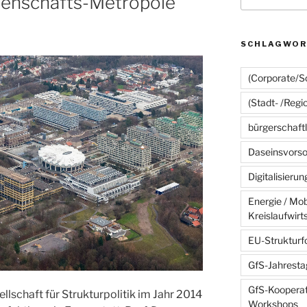
enschafts-Metropole
SCHLAGWOR
(Corporate/So
(Stadt- /Regi
bürgerschaft
Daseinsvorso
Digitalisierun
Energie / Mobi
Kreislaufwirt
EU-Strukturf
GfS-Jahrest
GfS-Kooperat
llschaft für Strukturpolitik im Jahr 2014
Workshops