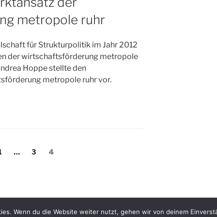
arktansatz der
ung metropole ruhr
schaft für Strukturpolitik im Jahr 2012
en der wirtschaftsförderung metropole
 Andrea Hoppe stellte den
tsförderung metropole ruhr vor.
ng
Seite
Seite
Seite
1
…
3
4
ies. Wenn du die Website weiter nutzt, gehen wir von deinem Einverst