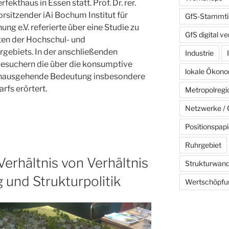
kthaus in Essen statt. Prof. Dr. rer.
sitzender iAi Bochum Institut für
GfS-Stammti
g e.V. referierte über eine Studie zu
GfS digital ve
ten der Hochschul- und
gebiets. In der anschließenden
Industrie
Besuchern die über die konsumptive
lokale Ökono
hinausgehende Bedeutung insbesondere
rfs erörtert.
Metropolreg
Netzwerke / C
Positionspapi
Ruhrgebiet
erhältnis von Verhältnis
Strukturwand
und Strukturpolitik
Wertschöpfu