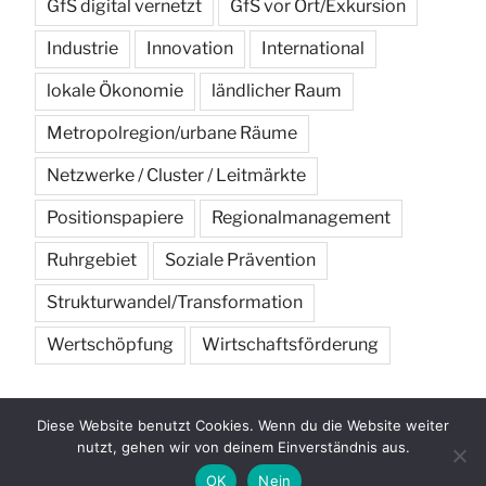
GfS digital vernetzt
GfS vor Ort/Exkursion
Industrie
Innovation
International
lokale Ökonomie
ländlicher Raum
Metropolregion/urbane Räume
Netzwerke / Cluster / Leitmärkte
Positionspapiere
Regionalmanagement
Ruhrgebiet
Soziale Prävention
Strukturwandel/Transformation
Wertschöpfung
Wirtschaftsförderung
Diese Website benutzt Cookies. Wenn du die Website weiter
nutzt, gehen wir von deinem Einverständnis aus.
OK
Nein