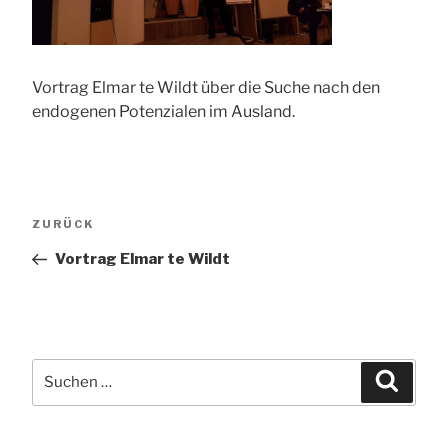
Vortrag Elmar te Wildt über die Suche nach den
endogenen Potenzialen im Ausland.
Beitragsnavigation
Vorheriger
ZURÜCK
Beitrag
Vortrag Elmar te Wildt
Suchen
Suche
nach: