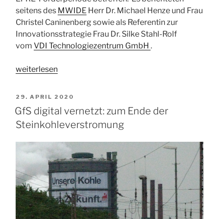
seitens des
MWIDE
Herr Dr. Michael Henze und Frau
Christel Caninenberg sowie als Referentin zur
Innovationsstrategie Frau Dr. Silke Stahl-Rolf
vom
VDI Technologiezentrum GmbH
.
„GfS
weiterlesen
vor
Ort
VERÖFFENTLICHT
29. APRIL 2020
zur
AM
GfS digital vernetzt: zum Ende der
neuen
Steinkohleverstromung
EFRE-
Förderperiode,
dem
Just
Transition
Fund
und
REACT-