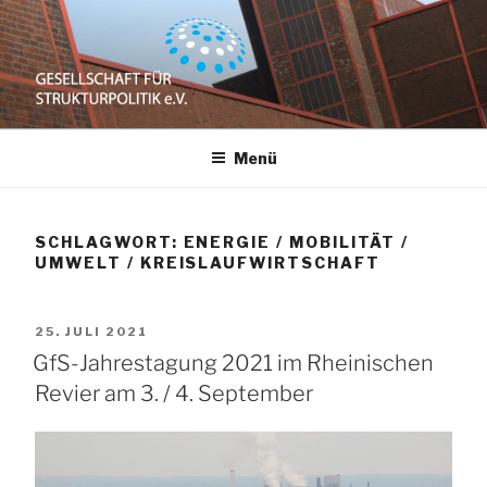
Zum
Inhalt
springen
GESELLSCHAFT
e.V.
Menü
FÜR
STRUKTURPOLITIK
SCHLAGWORT:
ENERGIE / MOBILITÄT /
UMWELT / KREISLAUFWIRTSCHAFT
VERÖFFENTLICHT
25. JULI 2021
AM
GfS-Jahrestagung 2021 im Rheinischen
Revier am 3. / 4. September