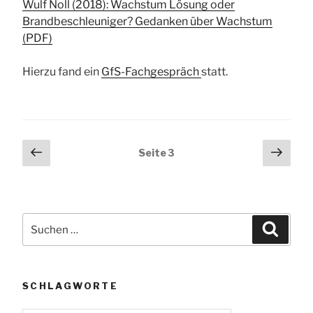
Wulf Noll (2018): Wachstum Lösung oder
Brandbeschleuniger? Gedanken über Wachstum
(PDF)
Hierzu fand ein
GfS-Fachgespräch
statt.
Seitennummerierung
Vorherige
Näch
Seite
3
Seite
Seit
der
Beiträge
Suchen
Suche
nach:
SCHLAGWORTE