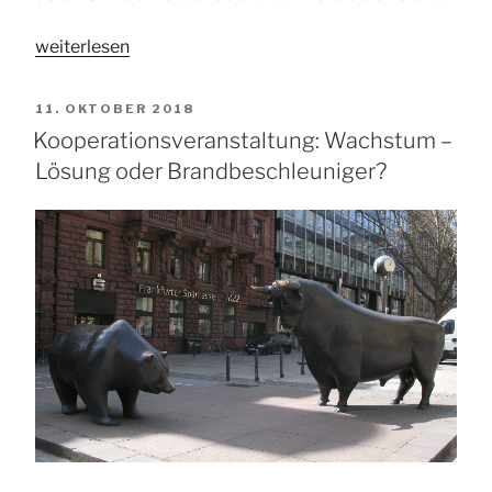
„GfS
weiterlesen
digital
vernetzt:
VERÖFFENTLICHT
11. OKTOBER 2018
zum
AM
Kooperationsveranstaltung: Wachstum –
Ende
Lösung oder Brandbeschleuniger?
der
Steinkohleverstromung“