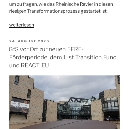
um zu fragen, wie das Rheinische Revier in diesen
riesigen Transformationsprozess gestartet ist.
„GfS-
weiterlesen
Jahrestagung
2021
VERÖFFENTLICHT
24. AUGUST 2020
im
AM
GfS vor Ort zur neuen EFRE-
Rheinischen
Förderperiode, dem Just Transition Fund
Revier
und REACT-EU
am
3.
/
4.
September“