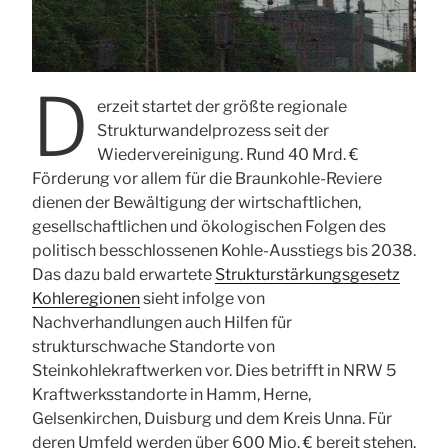
EU“
D
erzeit startet der größte regionale
Strukturwandelprozess seit der
Wiedervereinigung. Rund 40 Mrd. €
Förderung vor allem für die Braunkohle-Reviere
dienen der Bewältigung der wirtschaftlichen,
gesellschaftlichen und ökologischen Folgen des
politisch besschlossenen Kohle-Ausstiegs bis 2038.
Das dazu bald erwartete
Strukturstärkungsgesetz
Kohleregionen
sieht infolge von
Nachverhandlungen auch Hilfen für
strukturschwache Standorte von
Steinkohlekraftwerken vor. Dies betrifft in NRW 5
Kraftwerksstandorte in Hamm, Herne,
Gelsenkirchen, Duisburg und dem Kreis Unna. Für
deren Umfeld werden über 600 Mio. € bereit stehen.