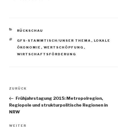
KATEGORIEN
RÜCKSCHAU
SCHLAGWÖRTER
GFS-STAMMTISCH/UNSER THEMA
,
LOKALE
ÖKONOMIE
,
WERTSCHÖPFUNG
,
WIRTSCHAFTSFÖRDERUNG
Beitragsnavigation
Vorheriger
ZURÜCK
Beitrag
Frühjahrstagung 2015: Metropolregion,
Regiopole und strukturpolitische Regionen in
NRW
Nächster
WEITER