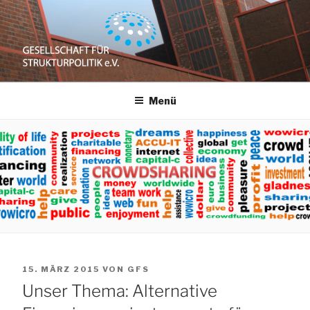
Zum
Inhalt
springen
GESELLSCHAFT
e.V.
Menü
FÜR
STRUKTURPOLITIK
VERÖFFENTLICHT
15. MÄRZ 2015
VON
GFS
AM
Unser Thema: Alternative